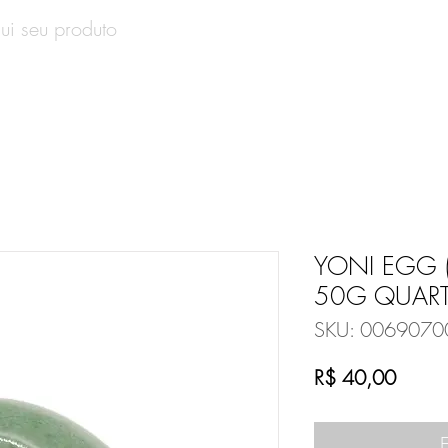
SOBRE
PRODUTOS
CONTATO
VALE-PRESENT
YONI EGG 
50G QUART
SKU: 0069070
Preço
R$ 40,00