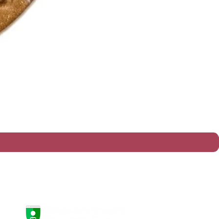
política de entrega e prazos
política de trocas e devoluções​