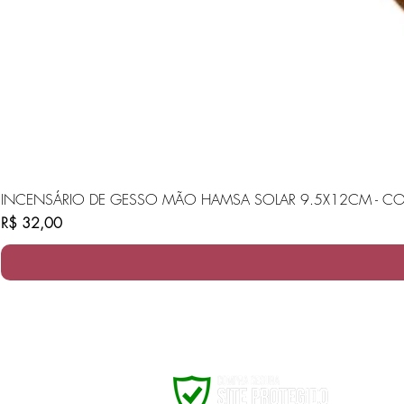
INCENSÁRIO DE GESSO MÃO HAMSA SOLAR 9.5X12CM - CO
Preço
R$ 32,00
oliveira e cia velas ltda me
cnpj: 00438173/0001-96​