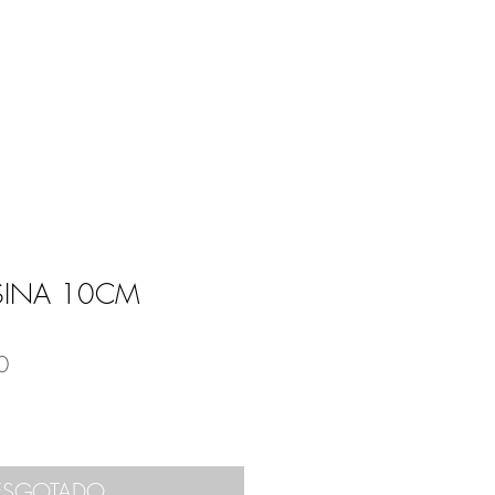
Entrar
E
BLOG
SINA 10CM
0
ESGOTADO