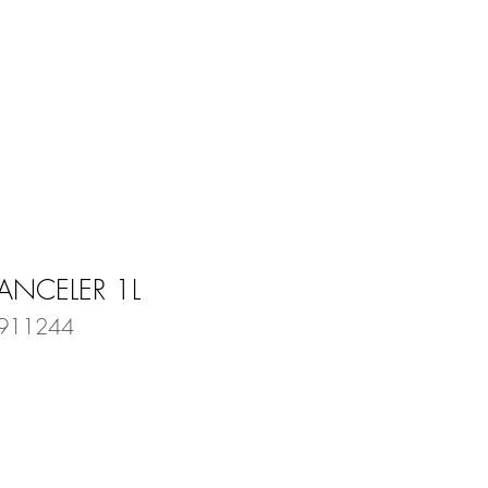
Entrar
E
BLOG
ANCELER 1L
2911244