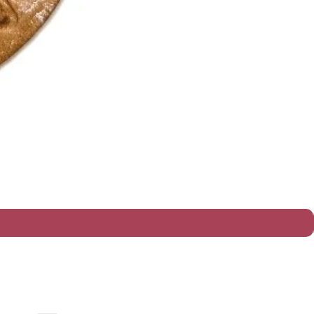
política de entrega e prazos
política de trocas e devoluções​