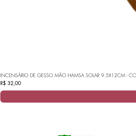
INCENSÁRIO DE GESSO MÃO HAMSA SOLAR 9.5X12CM - CO
Preço
R$ 32,00
oliveira e cia velas ltda me
cnpj: 00438173/0001-96​