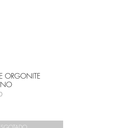
Entrar
E
BLOG
E ORGONITE
INO
0
ESGOTADO