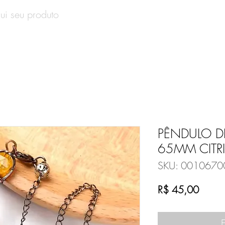
SOBRE
PRODUTOS
CONTATO
VALE-PRESENT
PÊNDULO D
65MM CITR
SKU: 0010670
Preço
R$ 45,00