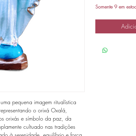
Somente 9 em esto
Adici
uma pequena imagem ritualística
epresentando o orixá Oxalá,
os orixás e símbolo da paz, da
plamente cultuado nas tradições
iado à serenidade, equilíbrio e força