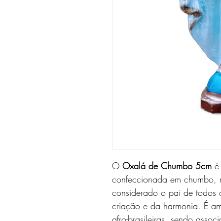
O
Oxalá de Chumbo 5cm
é 
confeccionada em chumbo, r
considerado o pai de todos 
criação e da harmonia. É am
afro-brasileiras, sendo assoc