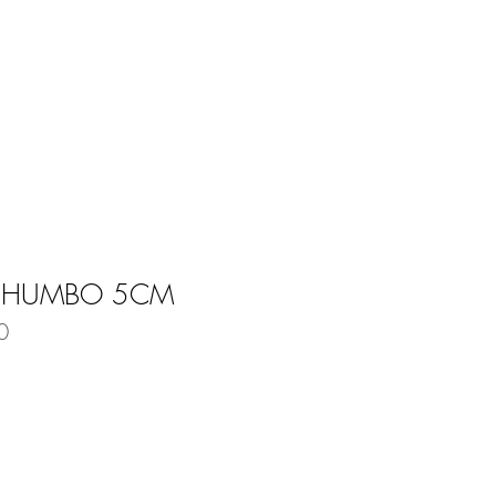
Entrar
E
BLOG
 CHUMBO 5CM
0