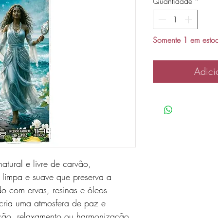
Quantidade
*
Somente 1 em esto
Adici
tural e livre de carvão,
limpa e suave que preserva a
o com ervas, resinas e óleos
 cria uma atmosfera de paz e
tação, relaxamento ou harmonização