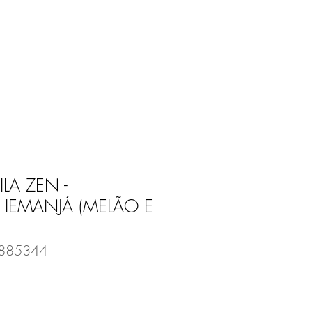
Entrar
E
BLOG
LA ZEN -
 IEMANJÁ (MELÃO E
4885344