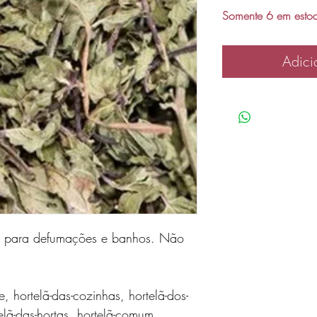
Somente 6 em esto
Adici
a para defumações e banhos. Não
e, hortelã-das-cozinhas, hortelã-dos-
telã-das-hortas, hortelã-comum,