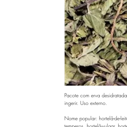
Pacote com erva desidratad
ingerir. Uso externo.
Nome popular: hortelã-de-leit
temperos, hortelã-vulgar, hor