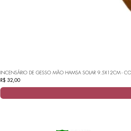
INCENSÁRIO DE GESSO MÃO HAMSA SOLAR 9.5X12CM - CO
Preço
R$ 32,00
oliveira e cia velas ltda me
cnpj: 00438173/0001-96​