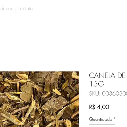
SOBRE
PRODUTOS
CONTATO
VALE-PRESENT
CANELA DE 
15G
SKU: 0036030
Preço
R$ 4,00
Quantidade
*