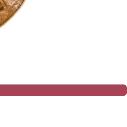
política de entrega e prazos
política de trocas e devoluções​