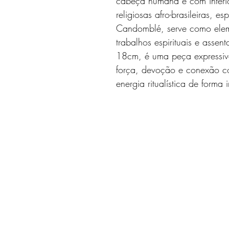
cabeça humana e com interio
religiosas afro-brasileiras,
Candomblé, serve como elem
trabalhos espirituais e asse
18cm, é uma peça expressiva 
força, devoção e conexão co
energia ritualística de forma