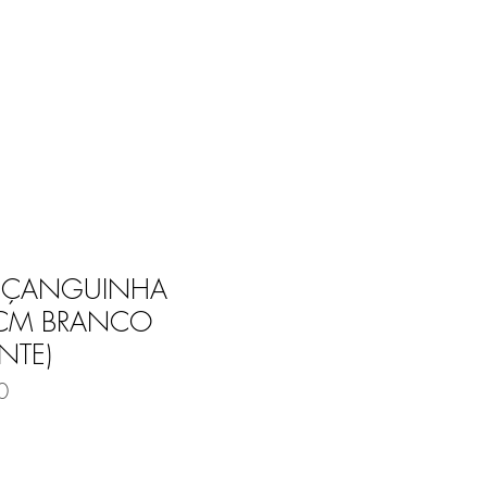
Entrar
E
BLOG
MIÇANGUINHA
CM BRANCO
NTE)
0