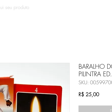
SOBRE
PRODUTOS
CONTATO
VALE-PRESENT
BARALHO D
PILINTRA E
SKU: 0059970
Preço
R$ 25,00