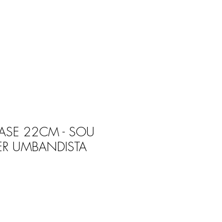
Entrar
E
BLOG
RASE 22CM - SOU
SER UMBANDISTA