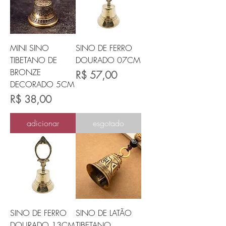
MINI SINO
SINO DE FERRO
TIBETANO DE
DOURADO 07CM
BRONZE
Preço
R$ 57,00
DECORADO 5CM
Preço
R$ 38,00
adicionar
esgotado
SINO DE FERRO
SINO DE LATÃO
DOURADO 13CM
TIBETANO