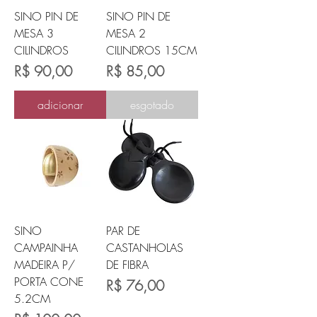
SINO PIN DE
SINO PIN DE
MESA 3
MESA 2
CILINDROS
CILINDROS 15CM
Preço
Preço
R$ 90,00
R$ 85,00
adicionar
esgotado
SINO
PAR DE
CAMPAINHA
CASTANHOLAS
MADEIRA P/
DE FIBRA
PORTA CONE
Preço
R$ 76,00
5.2CM