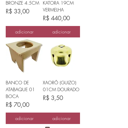
BRONZE 4.5CM
KATORA 19CM
VERMELHA
Preço
R$ 33,00
Preço
R$ 440,00
adicionar
adicionar
BANCO DE
XAORÔ (GUIZO)
ATABAQUE 01
01CM DOURADO
BOCA
Preço
R$ 3,50
Preço
R$ 70,00
adicionar
adicionar