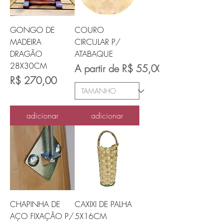
GONGO DE
COURO
MADEIRA
CIRCULAR P/
DRAGÃO
ATABAQUE
28X30CM
Preço promocional
A partir de
R$ 55,00
Preço
R$ 270,00
adicionar
adicionar
CHAPINHA DE
CAXIXI DE PALHA
AÇO FIXAÇÃO P/
5X16CM