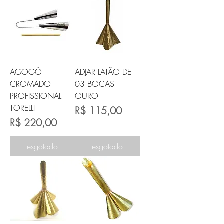
AGOGÔ
ADJAR LATÃO DE
CROMADO
03 BOCAS
PROFISSIONAL
OURO
TORELLI
Preço
R$ 115,00
Preço
R$ 220,00
esgotado
esgotado