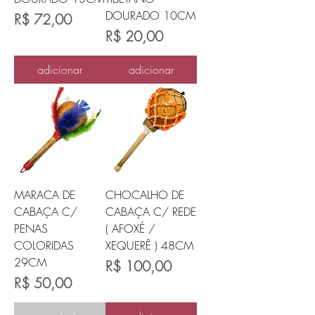
DOURADO 10CM
Preço
R$ 72,00
Preço
R$ 20,00
adicionar
adicionar
MARACA DE
CHOCALHO DE
CABAÇA C/
CABAÇA C/ REDE
PENAS
( AFOXÉ /
COLORIDAS
XEQUERÊ ) 48CM
29CM
Preço
R$ 100,00
Preço
R$ 50,00