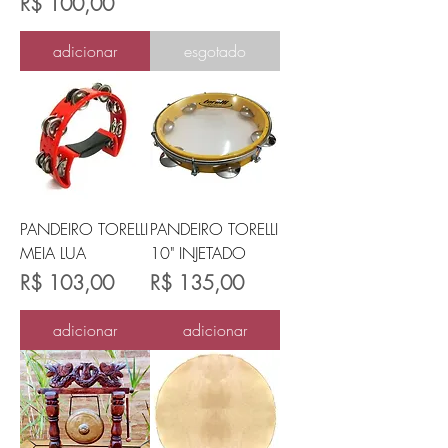
Preço
R$ 100,00
adicionar
esgotado
PANDEIRO TORELLI
PANDEIRO TORELLI
MEIA LUA
10" INJETADO
Preço
Preço
R$ 103,00
R$ 135,00
adicionar
adicionar