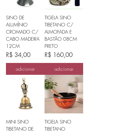
SINO DE
TIGELA SINO
ALUMÍNIO
TIBETANO C/
CROMADO C/
ALMOFADA E
CABO MADEIRA
BASTÃO 08CM
12CM
PRETO
Preço
Preço
R$ 34,00
R$ 160,00
adicionar
adicionar
MINI SINO
TIGELA SINO
TIBETANO DE
TIBETANO