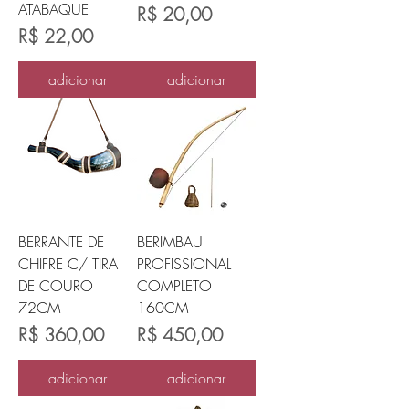
ATABAQUE
Preço
R$ 20,00
Preço
R$ 22,00
adicionar
adicionar
BERRANTE DE
BERIMBAU
CHIFRE C/ TIRA
PROFISSIONAL
DE COURO
COMPLETO
72CM
160CM
Preço
Preço
R$ 360,00
R$ 450,00
adicionar
adicionar