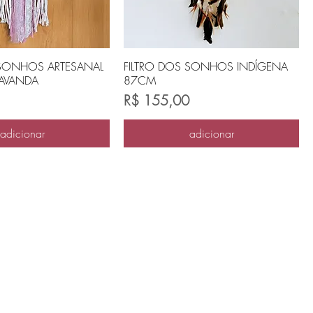
 SONHOS ARTESANAL
FILTRO DOS SONHOS INDÍGENA
LAVANDA
87CM
Preço
R$ 155,00
adicionar
adicionar