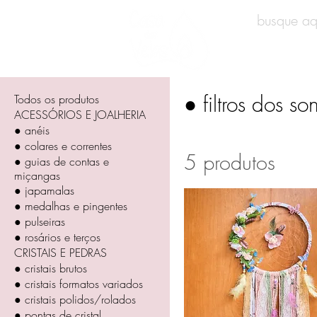
INÍCIO
● filtros dos so
Todos os produtos
ACESSÓRIOS E JOALHERIA
● anéis
● colares e correntes
5 produtos
● guias de contas e
miçangas
● japamalas
● medalhas e pingentes
● pulseiras
● rosários e terços
CRISTAIS E PEDRAS
● cristais brutos
● cristais formatos variados
● cristais polidos/rolados
● pontas de cristal