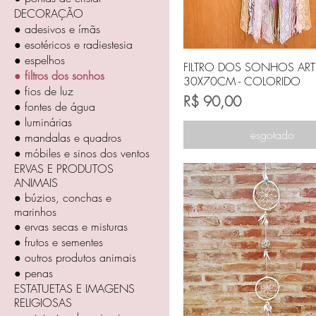
DECORAÇÃO
● adesivos e ímãs
● esotéricos e radiestesia
● espelhos
FILTRO DOS SONHOS AR
● filtros dos sonhos
30X70CM - COLORIDO
● fios de luz
Preço
R$ 90,00
● fontes de água
● luminárias
esgotado
● mandalas e quadros
● móbiles e sinos dos ventos
ERVAS E PRODUTOS
ANIMAIS
● búzios, conchas e
marinhos
● ervas secas e misturas
● frutos e sementes
● outros produtos animais
● penas
ESTATUETAS E IMAGENS
RELIGIOSAS