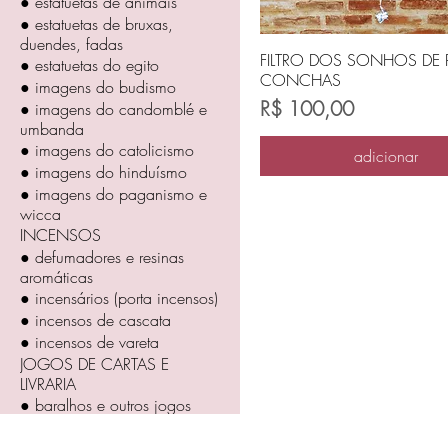
● estatuetas de animais
● estatuetas de bruxas,
duendes, fadas
FILTRO DOS SONHOS DE 
● estatuetas do egito
CONCHAS
● imagens do budismo
Preço
R$ 100,00
● imagens do candomblé e
umbanda
● imagens do catolicismo
adicionar
● imagens do hinduísmo
● imagens do paganismo e
wicca
INCENSOS
● defumadores e resinas
aromáticas
● incensários (porta incensos)
● incensos de cascata
● incensos de vareta
JOGOS DE CARTAS E
LIVRARIA
● baralhos e outros jogos
● caixas, suportes e toalhas